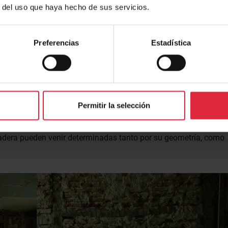
r del uso que haya hecho de sus servicios.
gías encontradas.
Preferencias
Estadística
vación.
diagnóstico.
Permitir la selección
a es un material que sorprende al que no está acostumbrado a
istentes, como por la variedad dentro de un tipo de madera
dera pueden venir determinadas tanto por su geometría, como