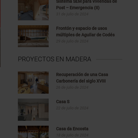
Sistema SEM para viviendas de
Post – Emergencia (II)
31 de julio de 2024
Frontón y espacio de usos
múltiples de Aguilar de Codés
29 de julio de 2024
PROYECTOS EN MADERA
Recuperación de una Casa
Carbonería del siglo XVIII
26 de julio de 2024
Casa S
22 de julio de 2024
Casa da Encosta
18 de julio de 2024