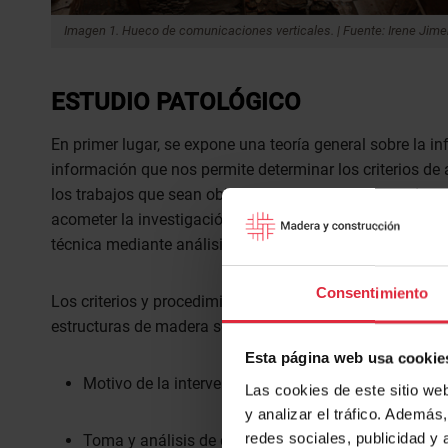
Imagen 1. Hueco de comunicaciones verticales. | Fuente: Irene Ji
ESTUDIO PATOLÓGICO
En primer lugar, se expone una teoría general sobre la i
información que nos permite determinar los criterios de
los trabajos que sean objeto del proyecto. Se parte de 
acometer la investigación del estado patológico del edif
técnica mediante análisis, pruebas y ensayos.
Consentimiento
Los criterios y procedimiento que se llevan a cabo hasta
estructuras de madera son los siguientes:
Esta página web usa cookie
Motivo de la intervención.
Las cookies de este sitio we
y analizar el tráfico. Ademá
redes sociales, publicidad y
Toma y análisis de datos de reconocimiento de la ed