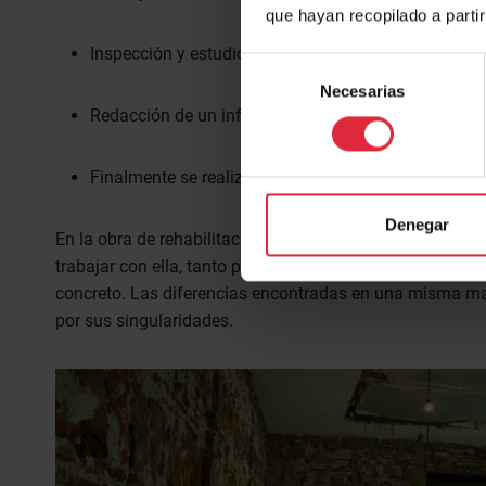
que hayan recopilado a parti
Inspección y estudio de la naturaleza de las patolo
Selección
Necesarias
de
Redacción de un informe sobre el estado de conser
consentimiento
Finalmente se realiza un dictamen a través de este 
Denegar
En la obra de rehabilitación y/o restauración, la mader
trabajar con ella, tanto por la diversidad de maderas ex
concreto. Las diferencias encontradas en una misma ma
por sus singularidades.