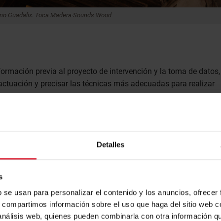
meno Guadalix. Toca Madera·Sounds Wood
nformación previa al proyecto de intervención y la toma de datos,
 actuación y precisar las técnicas más adecuadas para realizar
una inspección visual como herramienta más elemental, para
icio, no excluyendo la necesidad de otro tipo de inspección
Detalles
 emitir un dictamen de actuación en una rehabilitación de
s
b se usan para personalizar el contenido y los anuncios, ofrecer
s, compartimos información sobre el uso que haga del sitio web 
 análisis web, quienes pueden combinarla con otra información q
ificación.