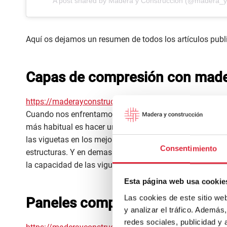
A post shared by Madera y Construcción (@madera_y
Aquí os dejamos un resumen de todos los artículos publi
Capas de compresión con mad
https://maderayconstruccion.com/capas-de-compresio
Cuando nos enfrentamos a un refuerzo de un forjado unid
más habitual es hacer una capa de compresión de horm
las viguetas en los mejores casos, y en ocasiones con
Consentimiento
estructuras. Y en demasiadas ocasiones con una pesad
la capacidad de las viguetas existentes.
Esta página web usa cookie
Las cookies de este sitio we
Paneles compuestos nervados d
y analizar el tráfico. Ademá
redes sociales, publicidad y