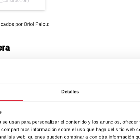
_construccion)
cados por Oriol Palou:
era
n-con-mader
a
ireccional de madera a flexión por su cara superior, la solució
igón, convenientemente conectada con tirafondos o clavos a
 hormigón de menor densidad que los usados generalmente en
Detalles
a capa de hormigón desconectada que poco colabora a mejorar
s
b se usan para personalizar el contenido y los anuncios, ofrecer
e madera con secciones I y T T
s, compartimos información sobre el uso que haga del sitio web 
 análisis web, quienes pueden combinarla con otra información q