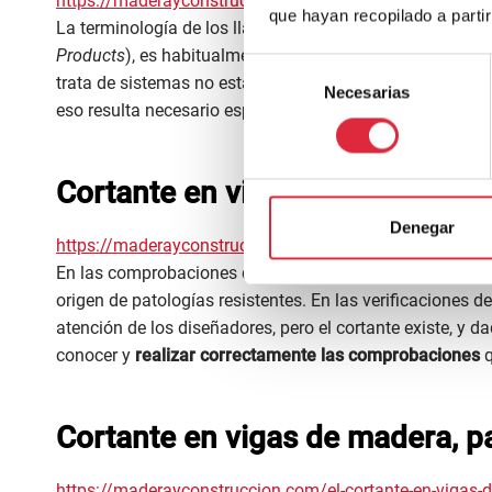
https://maderayconstruccion.com/paneles-compuestos-
que hayan recopilado a parti
La terminología de los llamados
elementos de madera i
Products
), es habitualmente heterogénea e incluso co
Selección
trata de sistemas no estandarizados, en los que cada di
Necesarias
de
eso resulta necesario especificar de qué vamos a hablar
consentimiento
Cortante en vigas de madera, p
Denegar
https://maderayconstruccion.com/cortante-en-vigas-de
En las comprobaciones de vigas de madera, el cortante 
origen de patologías resistentes. En las verificaciones 
atención de los diseñadores, pero el cortante existe, y d
conocer y
realizar correctamente las comprobaciones
q
Cortante en vigas de madera, p
https://maderayconstruccion.com/el-cortante-en-vigas-d