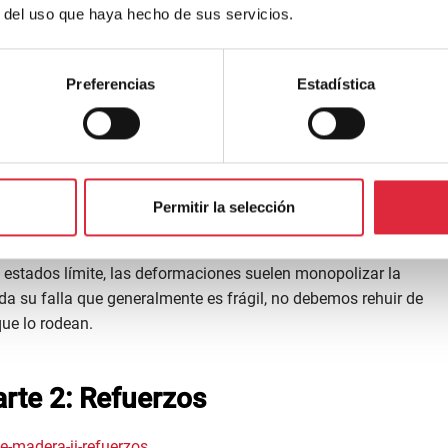
nervados-madera-secciones-i-t
r del uso que haya hecho de sus servicios.
ngenieriles
(
EWP
por su siglas en inglés de
Engineered Wood
nfusa según dónde se usa, dado que en muchas ocasiones de
seño o fabricante se adapta a sus posibilidades y contexto. Por
Preferencias
Estadística
 antes de empezar.
arte 1: El fenómeno
Permitir la selección
-madera-parte-1o-el-fenomeno
suele ser olvidado y desconocido, quizás por qué raramente es
de estados límite, las deformaciones suelen monopolizar la
ada su falla que generalmente es frágil, no debemos rehuir de
ue lo rodean.
arte 2: Refuerzos
e-madera-ii-refuerzos