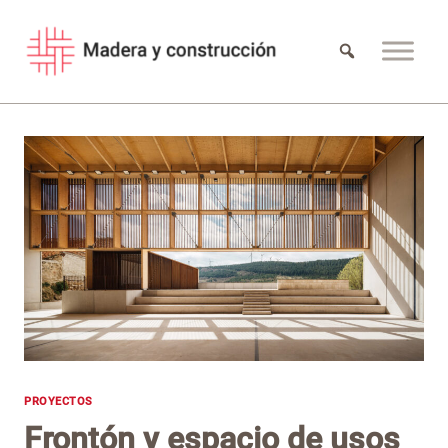
Saltar
al
contenido
PROYECTOS
Frontón y espacio de usos