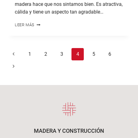
madera hace que nos sintamos bien. Es atractiva,
cálida y tiene un aspecto tan agradable…
EL
LEER MÁS
ARTE
DE
DESVESTIR
AL
Navegación
Página
1
2
3
4
5
6
CLT
de
anterior
Siguiente
página
página
MADERA Y CONSTRUCCIÓN