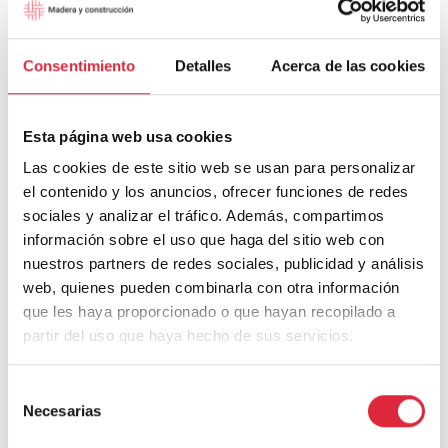
este nueva entrega cerramos el recorrido
realizado por las maderas modificadas, que
comenzó con la madera termotratada,…
Consentimiento
Detalles
Acerca de las cookies
MADERA
LEER MÁS
MODIFICADA
IV.
Esta página web usa cookies
MADERA
Las cookies de este sitio web se usan para personalizar
FURFURILADA
el contenido y los anuncios, ofrecer funciones de redes
sociales y analizar el tráfico. Además, compartimos
información sobre el uso que haga del sitio web con
nuestros partners de redes sociales, publicidad y análisis
web, quienes pueden combinarla con otra información
que les haya proporcionado o que hayan recopilado a
partir del uso que haya hecho de sus servicios.
Selección
Necesarias
de
consentimiento