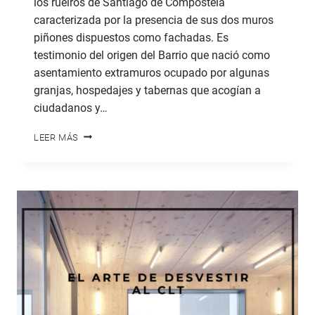
los rueiros de Santiago de Compostela
caracterizada por la presencia de sus dos muros
piñones dispuestos como fachadas. Es
testimonio del origen del Barrio que nació como
asentamiento extramuros ocupado por algunas
granjas, hospedajes y tabernas que acogían a
ciudadanos y…
A
LEER MÁS
CASA
DO
TABERNEIRO,
UNA
RECONSTRUCCIÓN
EN
MADERA
(DE
EUCALIPTO)