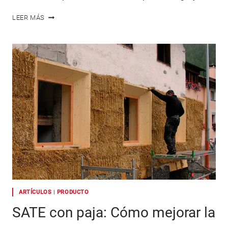
VIGAS
LEER MÁS
DE
MADERA
LAMINADA
ENCOLADA
CURVADAS
Y
DE
ALTURA
VARIABLE
ARTÍCULOS
|
PRODUCTO
SATE con paja: Cómo mejorar la