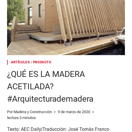
LAS
CLAVES
PARA
DISEÑAR
CON
EL
MATERIAL
DE
MODA.
ARTÍCULOS
|
PRODUCTO
¿QUÉ ES LA MADERA
ACETILADA?
#Arquitecturademadera
Por
Madera y Construcción
9 de marzo de 2020
lectura
3
minutos
Texto: AEC Daily|Traducción: José Tomás Franco