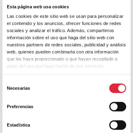
El bambú aterriza en la costa
Esta página web usa cookies
Las cookies de este sitio web se usan para personalizar
tropical
el contenido y los anuncios, ofrecer funciones de redes
sociales y analizar el tráfico. Además, compartimos
Por
Bonsai Arquitectos
16 de noviembre de 2022
información sobre el uso que haga del sitio web con
lectura
6
minutos
nuestros partners de redes sociales, publicidad y análisis
Hace 5 años saltaba la noticia en los medios (1) sobre el
web, quienes pueden combinarla con otra información
arranque de un proyecto piloto de la Universidad de
que les haya proporcionado o que hayan recopilado a
Granada para el cultivo experimental de bambú leñoso
partir del uso que haya hecho de sus servicios.
en el clima subtropical de Motril. Esta iniciativa pionera
se suma al creciente interés que suscita la siempre
Selección
sorprendente planta del bambú, situándola actualmente
Necesarias
de
en el…
consentimiento
EL
Preferencias
LEER MÁS
BAMBÚ
ATERRIZA
EN
Estadística
LA