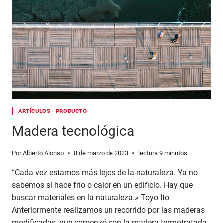
TÉRMICA
DE
TU
CASA
USANDO
MATERIALES
NATURALES
ARTÍCULOS
|
PRODUCTO
Madera tecnológica
Por
Alberto Alonso
8 de marzo de 2023
lectura
9
minutos
“Cada vez estamos más lejos de la naturaleza. Ya no
sabemos si hace frío o calor en un edificio. Hay que
buscar materiales en la naturaleza.» Toyo Ito
Anteriormente realizamos un recorrido por las maderas
modificadas, que comenzó con la madera termotratada,