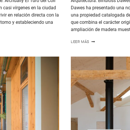
 Archdaily El Turó del Coll
Arquitectura: Bindloss Dawes
 casi vírgenes en la ciudad
Dawes ha presentado una no
vir en relación directa con la
una propiedad catalogada de 
entorno y estableciendo una
que combina el carácter ori
ampliación de madera muestr
CASA
LEER MÁS
DE
LA
ANTIGUA
ESCUELA