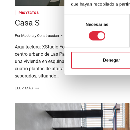
que hayan recopilado a parti
PROYECTOS
Selección
Casa S
Necesarias
de
consentimiento
Por
Madera y Construcción
22 de julio de 2024
lectura
3
minutos
Arquitectura: XStudio Fotografía: David Rodríguez Desde
centro urbano de Las Palmas de Gran Canaria, el proyecto
Denegar
una vivienda en esquina de 130 metros cuadrados, en el ú
cuatro plantas de altura. La distribución original presen
separados, situando…
CASA
LEER MÁS
S