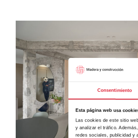
Y
ESPACIO
DE
USOS
MÚLTIPLES
DE
AGUILAR
DE
CODÉS
Consentimiento
Esta página web usa cookie
Las cookies de este sitio we
y analizar el tráfico. Ademá
redes sociales, publicidad y