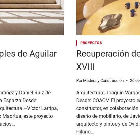
PROYECTOS
ples de Aguilar
Recuperación de
XVIII
Por
Madera y Construcción
26 de
artínez y Daniel Ruiz de
Arquitectura: Joaquín Vargas
ía Esparza Desde:
Desde: COACM El proyecto es
quitectura —Víctor Larripa,
constructor, en colaboración
o Maortua, este proyecto
diseño de mobiliario, de Jav
pacios…
arquitecto y pintor, y de Ovi
Hilario…