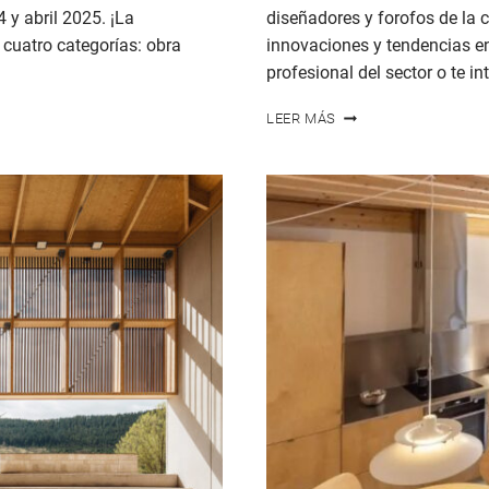
 y abril 2025. ¡La
diseñadores y forofos de la 
 cuatro categorías: obra
innovaciones y tendencias en
profesional del sector o te i
LOS
LEER MÁS
3
EVENTOS
DE
CONSTRUCCIÓN
CON
MADERA
QUE
NO
TE
PUEDES
PERDER
EN
2025
EN
ESPAÑA