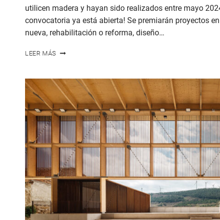
utilicen madera y hayan sido realizados entre mayo 2024
convocatoria ya está abierta! Se premiarán proyectos en
nueva, rehabilitación o reforma, diseño…
PREMIOS
LEER MÁS
DE
ARQUITECTURA
EN
MADERA
CESUGA
–
PINO
DE
GALICIA
2025