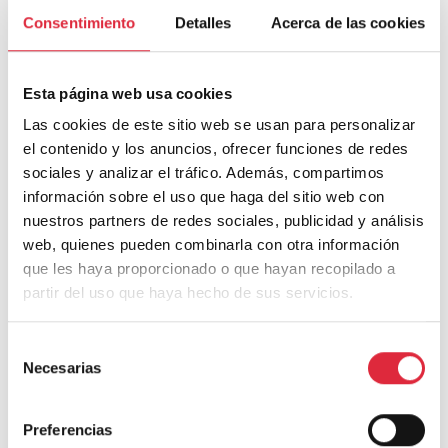
Galicia 2025
Consentimiento
Detalles
Acerca de las cookies
Esta página web usa cookies
Las cookies de este sitio web se usan para personalizar
el contenido y los anuncios, ofrecer funciones de redes
sociales y analizar el tráfico. Además, compartimos
información sobre el uso que haga del sitio web con
nuestros partners de redes sociales, publicidad y análisis
Los 3 eventos de construcción con madera que no te
web, quienes pueden combinarla con otra información
puedes perder en 2025 en España
que les haya proporcionado o que hayan recopilado a
partir del uso que haya hecho de sus servicios.
Selección
Necesarias
de
Deja una respuesta
consentimiento
Preferencias
Tu dirección de correo electrónico no será publicada.
Los campos