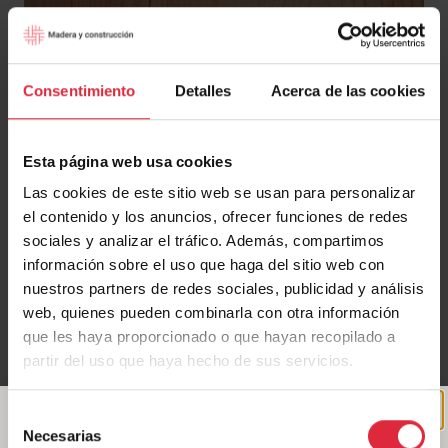
Consentimiento
Detalles
Acerca de las cookies
Esta página web usa cookies
Las cookies de este sitio web se usan para personalizar
el contenido y los anuncios, ofrecer funciones de redes
sociales y analizar el tráfico. Además, compartimos
información sobre el uso que haga del sitio web con
Imagen 3: El CLT visto puede requerir trabajos de ocultación de
nuestros partners de redes sociales, publicidad y análisis
tornillería que conviene
web, quienes pueden combinarla con otra información
incluir en el proceso de montaje general. | Fuente: Arquitectura de
que les haya proporcionado o que hayan recopilado a
Blauhaus y construcción de House Habitat. | Fotografía: C. Franc
partir del uso que haya hecho de sus servicios.
Jobar.
Selección
Una de las grandes ventajas del CLT es que, además de
Necesarias
de