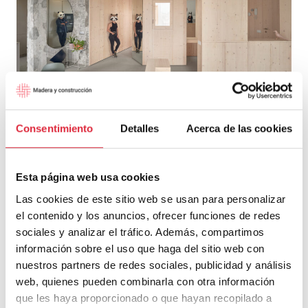
Casa S
Consentimiento
Detalles
Acerca de las cookies
Esta página web usa cookies
Deja una respuesta
Las cookies de este sitio web se usan para personalizar
el contenido y los anuncios, ofrecer funciones de redes
Tu dirección de correo electrónico no será publicada.
Los campos
sociales y analizar el tráfico. Además, compartimos
obligatorios están marcados con
*
información sobre el uso que haga del sitio web con
nuestros partners de redes sociales, publicidad y análisis
Comentario
*
web, quienes pueden combinarla con otra información
que les haya proporcionado o que hayan recopilado a