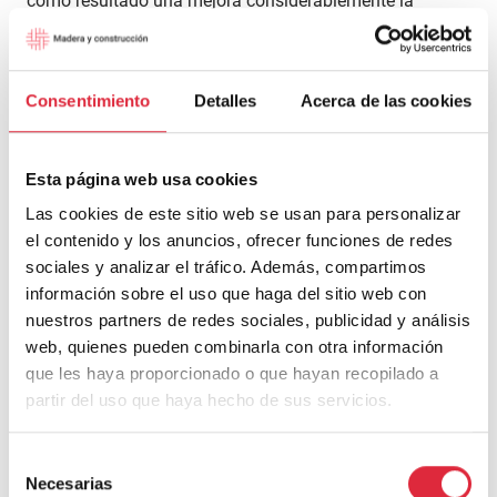
como resultado una mejora considerablemente la
higroscopicidad de la madera y, al mismo tiempo,
incrementa su densidad y su dureza. Si bien las
propiedades mecánicas mejoran a excepción de la
Consentimiento
Detalles
Acerca de las cookies
resistencia al impacto puede alcanzar una alta categoría
de durabilidad natural frente a los hongos de pudrición.
El tratamiento produce que el color de la madera se
Esta página web usa cookies
oscurece.
(5)
Las cookies de este sitio web se usan para personalizar
el contenido y los anuncios, ofrecer funciones de redes
Las usos principales son en fachadas y pavimentos
sociales y analizar el tráfico. Además, compartimos
exteriores y cubiertas de embarcaciones.
información sobre el uso que haga del sitio web con
nuestros partners de redes sociales, publicidad y análisis
web, quienes pueden combinarla con otra información
que les haya proporcionado o que hayan recopilado a
partir del uso que haya hecho de sus servicios.
Selección
Necesarias
de