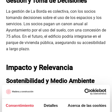
Gestión y Toma de Decisiones
La gestión de La Borda es colectiva, con los socios
tomando decisiones sobre el uso de los espacios y los
servicios. Los socios pagan un canon anual al
Ayuntamiento por el uso del suelo, con una concesión de
75 años. En el futuro, el edificio podría integrarse en el
parque de vivienda pública, asegurando su accesibilidad
a largo plazo.
Impacto y Relevancia
Sostenibilidad y Medio Ambiente
El uso de la madera en La Borda no solo tiene beneficios
directos en términos de sostenibilidad, sino que también
sirve como modelo para futuros proyectos de vivienda.
Consentimiento
Detalles
Acerca de las cookies
La construcción en madera puede ser replicada en otras