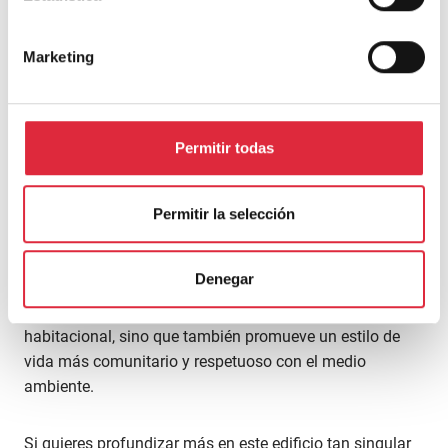
construir viviendas sostenibles y accesibles dentro de un
marco cooperativo, sin recurrir a la especulación.
Marketing
Conclusión
Permitir todas
La Borda representa una revolución en la vivienda
cooperativa, combinando sostenibilidad, gestión
colectiva y un modelo no especulativo. Su uso
Permitir la selección
innovador de la madera y su enfoque en la
sostenibilidad ambiental y social ofrece una visión
Denegar
inspiradora para futuros proyectos de vivienda en todo
el mundo. Este modelo no solo aborda la crisis
habitacional, sino que también promueve un estilo de
vida más comunitario y respetuoso con el medio
ambiente.
Si quieres profundizar más en este edificio tan singular