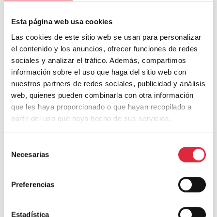
ciudades, contribuyendo a la reducción de la huella de
carbono en la industria de la construcción.
Esta página web usa cookies
Las cookies de este sitio web se usan para personalizar
el contenido y los anuncios, ofrecer funciones de redes
Modelo No Especulativo
sociales y analizar el tráfico. Además, compartimos
información sobre el uso que haga del sitio web con
El modelo de cesión de uso de La Borda ofrece una
nuestros partners de redes sociales, publicidad y análisis
alternativa viable a la especulación inmobiliaria,
web, quienes pueden combinarla con otra información
asegurando que las viviendas permanezcan accesibles y
que les haya proporcionado o que hayan recopilado a
controladas por la comunidad. Este modelo puede
partir del uso que haya hecho de sus servicios.
inspirar políticas y proyectos similares en otras regiones,
promoviendo la vivienda asequible y sostenible.
Selección
Necesarias
de
Innovación Social y Urbana
consentimiento
Preferencias
La Borda es un ejemplo de innovación social y urbana,
integrando prácticas sostenibles y de gestión colectiva
en el entorno urbano. Su éxito demuestra que es posible
Estadística