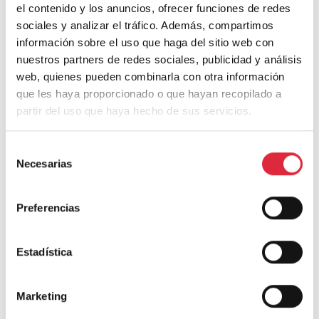
más verde y eficiente
energéticamente posible desde la
el contenido y los anuncios, ofrecer funciones de redes
visión compartida de la necesidad de mejorar la
sociales y analizar el tráfico. Además, compartimos
información sobre el uso que haga del sitio web con
eficiencia en el consumo de recursos.
nuestros partners de redes sociales, publicidad y análisis
web, quienes pueden combinarla con otra información
que les haya proporcionado o que hayan recopilado a
Editores del post: Maderayconstruccion
partir del uso que haya hecho de sus servicios.
Si te gustó el artículo, estaría genial que lo
Selección
Necesarias
de
compartas en tus redes sociales.
consentimiento
A su vez, te animamos a seguirnos en las siguientes
Preferencias
redes:
Estadística
Marketing
Twitter