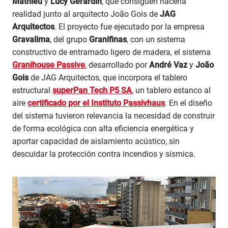
Mathieu
y
Lucy Gerardin
, que consiguen hacerla
realidad junto al arquitecto João Gois de
JAG
Arquitectos
. El proyecto fue ejecutado por la empresa
Gravalima
, del grupo
Granifinas
, con un sistema
constructivo de entramado ligero de madera, el sistema
Granihouse Passive
, desarrollado por
André Vaz
y
João
Gois
de JAG Arquitectos, que incorpora el tablero
estructural
superPan Tech P5 SA
, un tablero estanco al
aire
certificado por el Instituto Passivhaus
. En el diseño
del sistema tuvieron relevancia la necesidad de construir
de forma ecológica con alta eficiencia energética y
aportar capacidad de aislamiento acústico, sin
descuidar la protección contra incendios y sísmica.