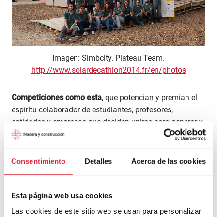
Imagen: Simbcity. Plateau Team.
http://www.solardecathlon2014.fr/en/photos
Competiciones como esta
, que potencian y premian el
espíritu colaborador de estudiantes, profesores,
entidades y empresas que deciden unirse para generar y
prototipar sistemas constructivos innovadores
ponen de
manifiesto que el reto de construir de forma más
sostenible está más próximo cuando aunamos
Consentimiento
Detalles
Acerca de las cookies
esfuerzos
.
Esta página web usa cookies
Aunque desde lo alto de la azotea todavía el gris sea
predominante; en el horizonte se vislumbra una ciudad
Las cookies de este sitio web se usan para personalizar