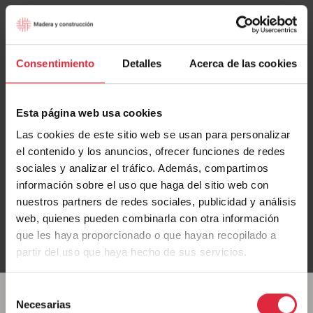
Y llegamos al
punto clave: las zonas de contacto entre
cerramientos.
Para evitar la transmisión de las pisadas
sobre un forjado hacia los muros inferiores es
Consentimiento
Detalles
Acerca de las cookies
importante que los dos elementos no estén en contacto
directo. Aquí, las bandas elásticas son las aliadas
perfectas.
Esta página web usa cookies
Las cookies de este sitio web se usan para personalizar
La evidencia científica nos dice que:
el contenido y los anuncios, ofrecer funciones de redes
sociales y analizar el tráfico. Además, compartimos
Los falsos techos suspendidos mejoran las
información sobre el uso que haga del sitio web con
prestaciones acústicas de los forjados.
nuestros partners de redes sociales, publicidad y análisis
web, quienes pueden combinarla con otra información
que les haya proporcionado o que hayan recopilado a
La utilización de lana mineral ayuda a reducir la
partir del uso que haya hecho de sus servicios.
transmisión de ruido acústico y aéreo.
Selección
Si necesitas aumentar la masa de un elemento,
Necesarias
de