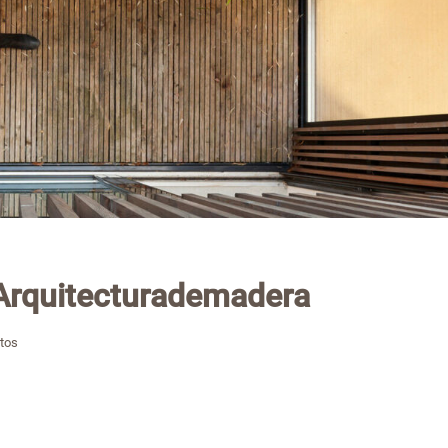
quitecturademadera
tos