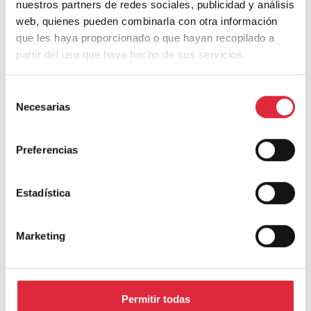
nuestros partners de redes sociales, publicidad y análisis
web, quienes pueden combinarla con otra información
que les haya proporcionado o que hayan recopilado a
Recuperación de una Casa Carbonería del siglo XVIII
partir del uso que haya hecho de sus servicios.
Selección
Necesarias
de
consentimiento
Preferencias
Casa S
Estadística
Marketing
Deja una respuesta
Permitir todas