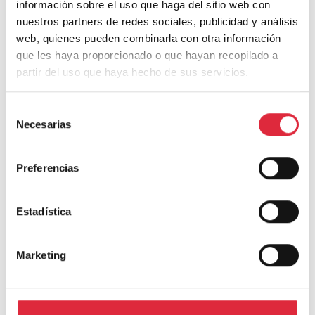
Deja una respuesta
información sobre el uso que haga del sitio web con
nuestros partners de redes sociales, publicidad y análisis
web, quienes pueden combinarla con otra información
Tu dirección de correo electrónico no será publicada.
Los campos
obligatorios están marcados con
*
que les haya proporcionado o que hayan recopilado a
partir del uso que haya hecho de sus servicios.
Comentario
*
Selección
Necesarias
de
consentimiento
Preferencias
Estadística
Marketing
Nombre
*