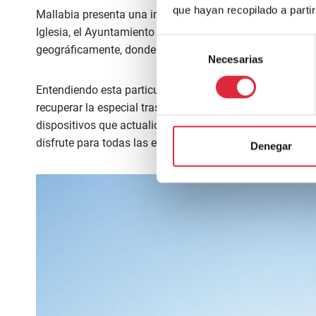
que hayan recopilado a parti
Mallabia presenta una implantación en el territorio, típi
Iglesia, el Ayuntamiento y la plaza y el resto del municip
Selección
geográficamente, donde los habitantes se concentran e
Necesarias
de
consentimiento
Entendiendo esta particular fisionomía del municipio, el
recuperar la especial trascendencia de su espacio emble
dispositivos que actualicen la plaza, ampliando sus pos
disfrute para todas las edades.
Denegar