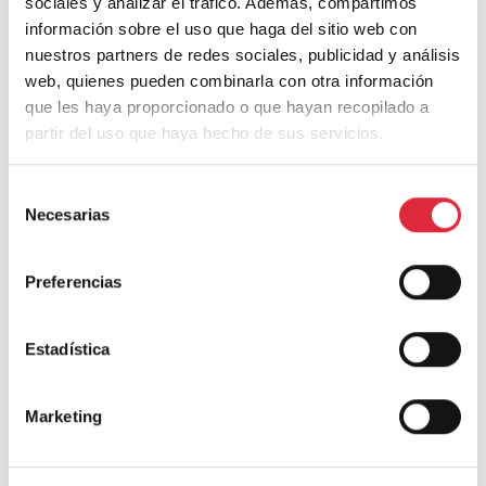
sociales y analizar el tráfico. Además, compartimos
información sobre el uso que haga del sitio web con
nuestros partners de redes sociales, publicidad y análisis
web, quienes pueden combinarla con otra información
Correo electrónico
*
que les haya proporcionado o que hayan recopilado a
partir del uso que haya hecho de sus servicios.
Web
Selección
Necesarias
de
Guarda mi nombre, correo electrónico y web en este
consentimiento
navegador para la próxima vez que comente.
Preferencias
Estadística
ÚLTIMOS ARTÍCULOS
Marketing