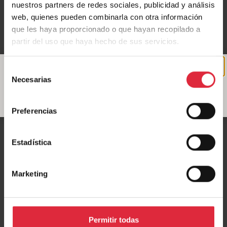
nuestros partners de redes sociales, publicidad y análisis
Tu dirección de correo electrónico no será publicada.
Los campos
web, quienes pueden combinarla con otra información
obligatorios están marcados con
*
que les haya proporcionado o que hayan recopilado a
partir del uso que haya hecho de sus servicios.
Comentario
*
Selección
Necesarias
de
consentimiento
Preferencias
Estadística
Marketing
Nombre
*
Permitir todas