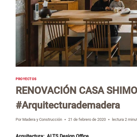
PROYECTOS
RENOVACIÓN CASA SHIM
#Arquitecturademadera
Por
Madera y Construcción
21 de febrero de 2020
lectura
2
minu
Arquitectura: ALTS Design Office