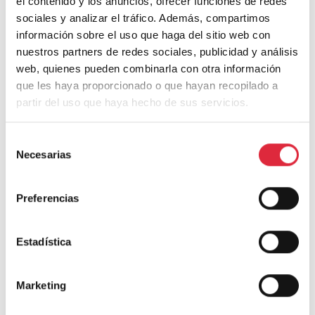
el contenido y los anuncios, ofrecer funciones de redes
sociales y analizar el tráfico. Además, compartimos
Nombre
*
información sobre el uso que haga del sitio web con
nuestros partners de redes sociales, publicidad y análisis
web, quienes pueden combinarla con otra información
que les haya proporcionado o que hayan recopilado a
Correo electrónico
*
partir del uso que haya hecho de sus servicios.
Selección
Web
Necesarias
de
consentimiento
Guarda mi nombre, correo electrónico y web en este
Preferencias
navegador para la próxima vez que comente.
Estadística
Marketing
ÚLTIMOS ARTÍCULOS