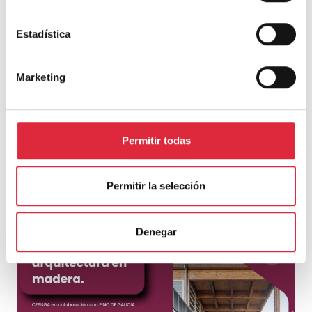
Estadística
Web
Marketing
Guarda mi nombre, correo electrónico y web en este
navegador para la próxima vez que comente.
Permitir todas
Permitir la selección
ÚLTIMOS ARTÍCULOS
Denegar