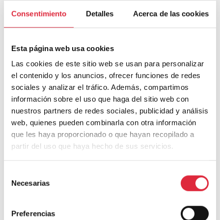
Tu dirección de correo electrónico no será publicada.
Los campos
obligatorios están marcados con
*
Consentimiento
Detalles
Acerca de las cookies
Comentario
*
Esta página web usa cookies
Las cookies de este sitio web se usan para personalizar
el contenido y los anuncios, ofrecer funciones de redes
sociales y analizar el tráfico. Además, compartimos
información sobre el uso que haga del sitio web con
nuestros partners de redes sociales, publicidad y análisis
web, quienes pueden combinarla con otra información
que les haya proporcionado o que hayan recopilado a
partir del uso que haya hecho de sus servicios.
Nombre
*
Selección
Necesarias
de
consentimiento
Correo electrónico
*
Preferencias