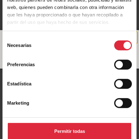
web, quienes pueden combinarla con otra información
que les haya proporcionado o que hayan recopilado a
partir del uso que haya hecho de sus servicios.
Selección
Necesarias
Arquitectura: Mendaro Arquitectos / Fotografía: © Élena
de
Marini Silvestri
consentimiento
Preferencias
12-
Life Reusing Posidonia
Estadística
Marketing
Permitir todas