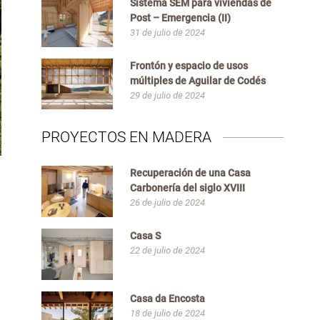
Sistema SEM para viviendas de
Post – Emergencia (II)
31 de julio de 2024
Frontón y espacio de usos
múltiples de Aguilar de Codés
29 de julio de 2024
PROYECTOS EN MADERA
Recuperación de una Casa
Carbonería del siglo XVIII
26 de julio de 2024
Casa S
22 de julio de 2024
Casa da Encosta
18 de julio de 2024