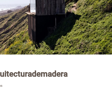
uitecturademadera
os