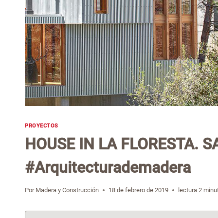
PROYECTOS
HOUSE IN LA FLORESTA. S
#Arquitecturademadera
Por
Madera y Construcción
18 de febrero de 2019
lectura
2
minu