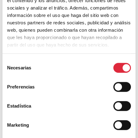
el contenido y los anuncios, ofrecer funciones de redes
sociales y analizar el tráfico. Además, compartimos
información sobre el uso que haga del sitio web con
nuestros partners de redes sociales, publicidad y análisis
web, quienes pueden combinarla con otra información
que les haya proporcionado o que hayan recopilado a
partir del uso que haya hecho de sus servicios.
Recuperación de una Casa Carbonería del siglo XVIII
Selección
Necesarias
de
consentimiento
Preferencias
Estadística
Casa S
Marketing