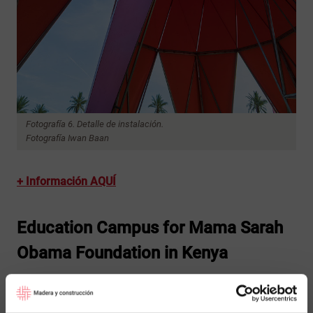
Fotografía 6. Detalle de instalación.
Fotografía Iwan Baan
+ Información AQUÍ
Education Campus for Mama Sarah
Obama Foundation in Kenya
Año : 2014 (en construcción)