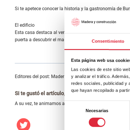
Si te apetece conocer la historia y la gastronomía de Bu
El edificio
Esta casa destaca al verla por su magnífica arquitectura
puerta a descubrir el magnífico entorno natural del Co
Consentimiento
Acceder al ar
Esta página web usa cookie
Las cookies de este sitio we
Editores del post: Maderayconstruccion
y analizar el tráfico. Ademá
redes sociales, publicidad y
que hayan recopilado a parti
Si te gustó el artículo, estaría genial que lo comp
A su vez, te animamos a seguirnos en las siguientes red
Selección
Necesarias
de
consentimiento