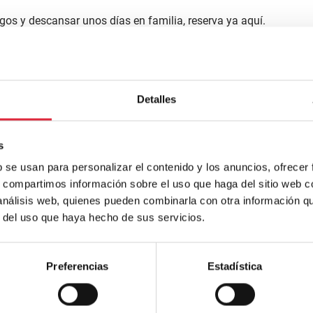
rgos y descansar unos días en familia, reserva ya aquí.
 que combina pino de Soria y Burgos, piedra y cristal. Abre la
munero de Revenga (…)”
Detalles
tículo completo,
AQUÍ
s
b se usan para personalizar el contenido y los anuncios, ofrecer
s, compartimos información sobre el uso que haga del sitio web 
 análisis web, quienes pueden combinarla con otra información q
r del uso que haya hecho de sus servicios.
artas en tus redes sociales.
es:
Preferencias
Estadística