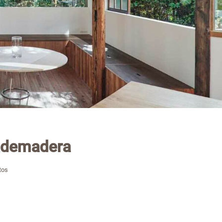
ademadera
tos