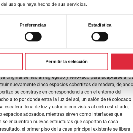
r del uso que haya hecho de sus servicios.
Preferencias
Estadística
Permitir la selección
ue los clientes deseaban era una casa donde la gente pudiera
casa original se habían agregado y renovado para adaptarse a lo
nstruir nuevamente cinco espacios cobertizos de madera, dejand
obertizo se construye en correspondencia con el entorno del
ho alto por donde entra la luz del sol, un salón de té colocado
escalera llena de luz y estudio con vistas al cielo estrellado,
o espacios adosados, mientras sirven como interfaces que
én se encuentran nuevas estructuras que soportan la casa
sultado, el primer piso de la casa principal existente se libera