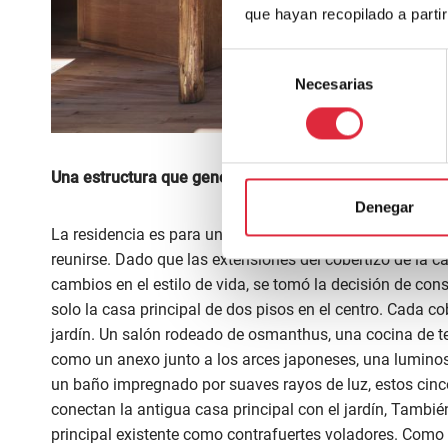
que hayan recopilado a parti
Selección
Necesarias
de
consentimiento
Una estructura que genera nuevas conexiones
Denegar
La residencia es para una pareja de jubilados, pero lo q
reunirse. Dado que las extensiones del cobertizo de la 
cambios en el estilo de vida, se tomó la decisión de co
solo la casa principal de dos pisos en el centro. Cada c
jardín. Un salón rodeado de osmanthus, una cocina de tec
como un anexo junto a los arces japoneses, una luminosa 
un baño impregnado por suaves rayos de luz, estos cinc
conectan la antigua casa principal con el jardín, Tambi
principal existente como contrafuertes voladores. Como re