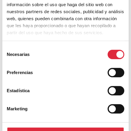
información sobre el uso que haga del sitio web con
nuestros partners de redes sociales, publicidad y análisis
web, quienes pueden combinarla con otra información
que les haya proporcionado o que hayan recopilado a
partir del uso que haya hecho de sus servicios.
TAMBIÉN PUEDE INTERESARTE
Selección
Necesarias
de
consentimiento
Preferencias
Estadística
Frontón y espacio de usos múltiples de Aguilar de
Codés
Marketing