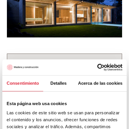
Consentimiento
Detalles
Acerca de las cookies
Madera y Construcción
Esta página web usa cookies
Las cookies de este sitio web se usan para personalizar
Noticias de actualidad y proyectos vinculados a
el contenido y los anuncios, ofrecer funciones de redes
la madera. Una selección del equipo editorial del
sociales y analizar el tráfico. Además, compartimos
blog.