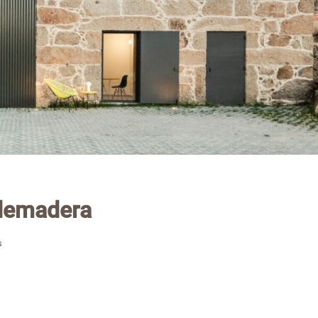
demadera
s