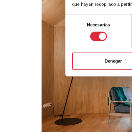
que hayan recopilado a parti
Selección
Necesarias
de
consentimiento
Denegar