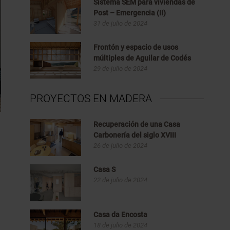
Sistema SEM para viviendas de
Post – Emergencia (II)
31 de julio de 2024
Frontón y espacio de usos
múltiples de Aguilar de Codés
29 de julio de 2024
PROYECTOS EN MADERA
Recuperación de una Casa
Carbonería del siglo XVIII
26 de julio de 2024
Casa S
22 de julio de 2024
Casa da Encosta
18 de julio de 2024