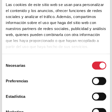
Las cookies de este sitio web se usan para personalizar
Casa S
el contenido y los anuncios, ofrecer funciones de redes
sociales y analizar el tráfico. Además, compartimos
información sobre el uso que haga del sitio web con
nuestros partners de redes sociales, publicidad y análisis
web, quienes pueden combinarla con otra información
que les haya proporcionado o que hayan recopilado a
Deja una respuesta
partir del uso que haya hecho de sus servicios.
Tu dirección de correo electrónico no será publicada.
Los campos
Selección
obligatorios están marcados con
*
Necesarias
de
consentimiento
Comentario
*
Preferencias
Estadística
Marketing