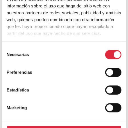
información sobre el uso que haga del sitio web con
Instagram
nuestros partners de redes sociales, publicidad y análisis
web, quienes pueden combinarla con otra información
que les haya proporcionado o que hayan recopilado a
partir del uso que haya hecho de sus servicios.
Selección
Necesarias
de
consentimiento
Preferencias
Estadística
Madera y Construcción
Marketing
Noticias de actualidad y proyectos vinculados a
la madera. Una selección del equipo editorial del