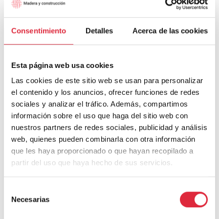
Deja una respuesta
Consentimiento
Detalles
Acerca de las cookies
Tu dirección de correo electrónico no será publicada.
Los campos
obligatorios están marcados con
*
Esta página web usa cookies
Comentario
*
Las cookies de este sitio web se usan para personalizar
el contenido y los anuncios, ofrecer funciones de redes
sociales y analizar el tráfico. Además, compartimos
información sobre el uso que haga del sitio web con
nuestros partners de redes sociales, publicidad y análisis
web, quienes pueden combinarla con otra información
que les haya proporcionado o que hayan recopilado a
partir del uso que haya hecho de sus servicios.
Selección
Necesarias
Nombre
*
de
consentimiento