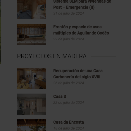
Sistema SEM para viviendas de
Post – Emergencia (II)
31 de julio de 2024
Frontón y espacio de usos
múltiples de Aguilar de Codés
29 de julio de 2024
PROYECTOS EN MADERA
Recuperación de una Casa
Carbonería del siglo XVIII
26 de julio de 2024
Casa S
22 de julio de 2024
Casa da Encosta
18 de julio de 2024