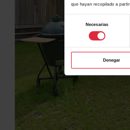
que hayan recopilado a parti
Selección
Necesarias
de
consentimiento
Denegar