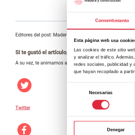
Acceder a
Consentimiento
Editores del post: Maderayconstruccion
Esta página web usa cookie
Las cookies de este sitio we
Si te gustó el artículo, estaría genial que lo comp
y analizar el tráfico. Ademá
A su vez, te animamos a seguirnos en las siguientes red
redes sociales, publicidad y
que hayan recopilado a parti
Selección
Necesarias
de
consentimiento
Twitter
Denegar