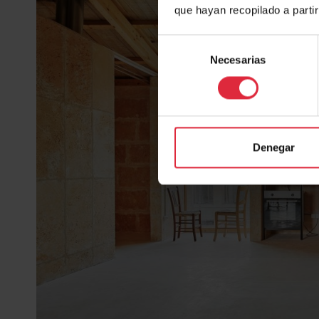
que hayan recopilado a parti
Selección
Necesarias
de
consentimiento
Denegar