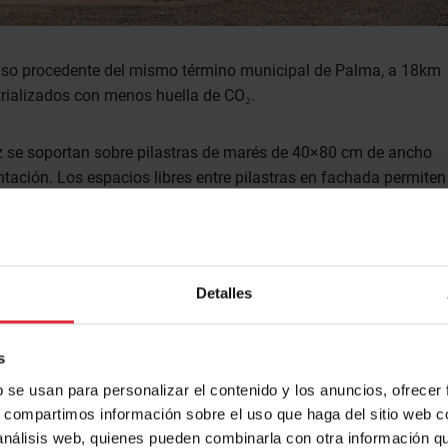
 caso procedente del mismo término municipal de Palma, a 18km
strializados con menos huella de CO₂.
z se soportan sobre pilastras de marés de 40×80 cm de ancho
tación. Los espacios libres entre pilastras en fachada permiten
os.
Detalles
s
b se usan para personalizar el contenido y los anuncios, ofrecer
s, compartimos información sobre el uso que haga del sitio web 
 análisis web, quienes pueden combinarla con otra información q