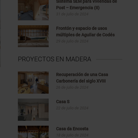
Sistema SEM para viviendas de
Post – Emergencia (II)
31 de julio de 2024
Frontón y espacio de usos
múltiples de Aguilar de Codés
29 de julio de 2024
PROYECTOS EN MADERA
Recuperación de una Casa
Carbonería del siglo XVIII
26 de julio de 2024
Casa S
22 de julio de 2024
Casa da Encosta
18 de julio de 2024