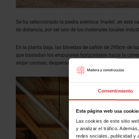
Se ha seleccionado la piedra arenisca ‘marès’, en este
de distancia, por ser uno de los materiales locales indu
En la planta baja, las bóvedas de cañón de 295cm de lu
que trasladan los empujones horizontales hacia la cimen
alojar cocinas, despensas, armarios, festejadors y acces
Consentimiento
Esta página web usa cookie
Las cookies de este sitio we
y analizar el tráfico. Ademá
redes sociales, publicidad y