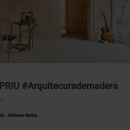
PRIU #Arquitecurademadera
os
tín . Alfonso Reina