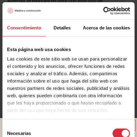
Además, el montaje en obra con este tipo de
construcción con alta carga de industrialización en taller
tiene como resultado
una construcción muy rápida
. En
este caso se ha conseguido montar y fijar todos los
Consentimiento
Detalles
Acerca de las cookies
muros en tan solo 5h. Para completar el montaje de toda
la estructura de madera se necesitaron 4 días (muros,
cubiertas, petos y porches).
Esta página web usa cookies
Las cookies de este sitio web se usan para personalizar
el contenido y los anuncios, ofrecer funciones de redes
sociales y analizar el tráfico. Además, compartimos
información sobre el uso que haga del sitio web con
nuestros partners de redes sociales, publicidad y análisis
web, quienes pueden combinarla con otra información
que les haya proporcionado o que hayan recopilado a
partir del uso que haya hecho de sus servicios.
Selección
Necesarias
de