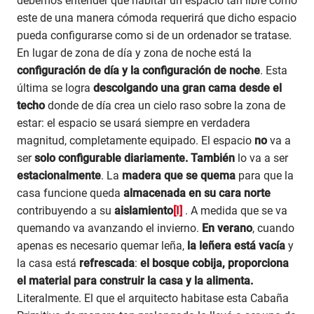
debemos entender que habitar un espacio tan libre como
este de una manera cómoda requerirá que dicho espacio
pueda configurarse como si de un ordenador se tratase.
En lugar de zona de día y zona de noche está la
configuración de día y la configuración de noche
. Esta
última se logra
descolgando una gran cama desde el
techo
donde de día crea un cielo raso sobre la zona de
estar: el espacio se usará siempre en verdadera
magnitud, completamente equipado. El espacio
no
va a
ser
solo configurable diariamente. También
lo va a ser
estacionalmente
. La
madera que se quema
para que la
casa funcione queda
almacenada en su cara norte
contribuyendo a su
aislamiento
[I]
. A medida que se va
quemando va avanzando el invierno.
En verano
, cuando
apenas es necesario quemar leña,
la leñera está vacía
y
la casa está
refrescada
:
el bosque cobija, proporciona
el material para construir la casa y la alimenta.
Literalmente. El que el arquitecto habitase esta Cabaña