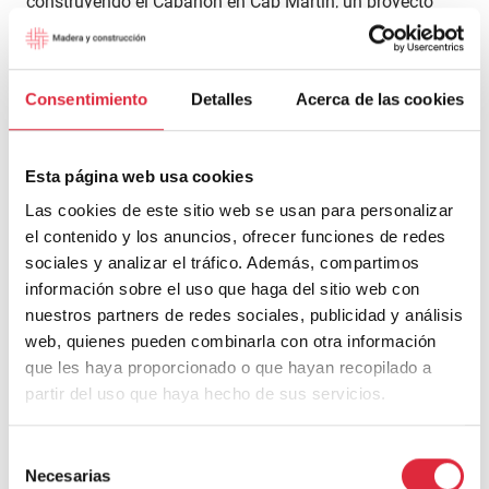
construyendo el Cabanon en Cap Martin, un proyecto
que retrata al arquitecto más que ningún otro. Si
Asplund escenifica con ella su idea de civilización Le
Corbusier escenifica la idea del Buen Salvaje, un Buen
Consentimiento
Detalles
Acerca de las cookies
Salvaje ya con sirvientes, con la civilización al alcance
de la mano o, mejor dicho, al otro lado de una medianera
sistemáticamente escondida en todas las fotografías: el
Esta página web usa cookies
Cabanon es una construcción adosada al chiringuito de
Las cookies de este sitio web se usan para personalizar
su amigo Rebutato, que lo alimenta y lo cuida, y
el contenido y los anuncios, ofrecer funciones de redes
próximo, demasiado próximo a la casa e-1027, con la
sociales y analizar el tráfico. Además, compartimos
que crea una relación de envidia, dependencia y acoso
información sobre el uso que haga del sitio web con
realmente chunga que escapa a cualquier mensaje que
nuestros partners de redes sociales, publicidad y análisis
pretenda dar en este artículo.
web, quienes pueden combinarla con otra información
que les haya proporcionado o que hayan recopilado a
partir del uso que haya hecho de sus servicios.
Selección
Necesarias
de