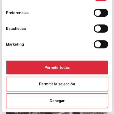
consentimiento
Preferencias
Estadística
Marketing
El Cabanon, La Cabaña Primitiva de Le Corbusier
Permitir todas
Me centraré en
la Cabaña Primitiva de otro arquitecto
tan interesante como poco conocido: el británico
Ralph
Erskine
, que desarrolló gran parte de su carrera en la
Permitir la selección
Suecia donde vivió algunas décadas de su vida.
Denegar