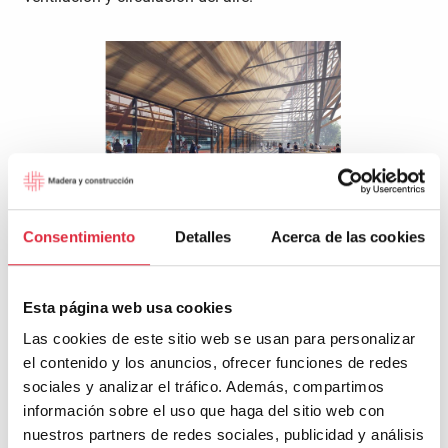
FOTO 05. Interior centro acuático deportivo. Fuente: Proloog
Consentimiento
Detalles
Acerca de las cookies
Como objetivo de un diseño sostenible la elección de los
materiales utilizados debía ser precia: su cantidad, su
Esta página web usa cookies
origen, pero sobre todo la capacidad de encajar en la
Las cookies de este sitio web se usan para personalizar
optimización de su ciclo de vida.
el contenido y los anuncios, ofrecer funciones de redes
sociales y analizar el tráfico. Además, compartimos
La madera está presente tanto en interiores como en
información sobre el uso que haga del sitio web con
exteriores, ofreciendo amplias líneas de continuidad al
nuestros partners de redes sociales, publicidad y análisis
proyecto; invita a entrar, enfatiza los recorridos y filtra la