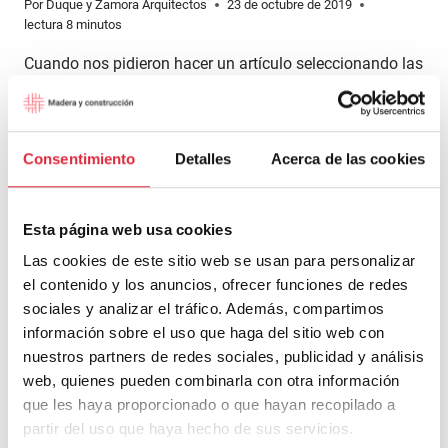
Por
Duque y Zamora Arquitectos
23 de octubre de 2019
lectura
8
minutos
Cuando nos pidieron hacer un artículo seleccionando las
obras Passivhaus que nos parecieran más relevantes
dentro del territorio nacional, nos pareció una tarea
complicada y en cierta medida sesgada por nuestro
Consentimiento
Detalles
Acerca de las cookies
criterio, nuestros gustos y nuestro enfoque de la
arquitectura. Para poder ser lo más rigurosos posibles,
tomamos de partida tres decisiones que afectan
Esta página web usa cookies
directamente…
Las cookies de este sitio web se usan para personalizar
SELECCIÓN
LEER MÁS
el contenido y los anuncios, ofrecer funciones de redes
DE
sociales y analizar el tráfico. Además, compartimos
EDIFICIOS
información sobre el uso que haga del sitio web con
CON
nuestros partners de redes sociales, publicidad y análisis
CERTIFICACIÓN
PASSIVHAUS
web, quienes pueden combinarla con otra información
CONSTRUIDOS
que les haya proporcionado o que hayan recopilado a
CON
partir del uso que haya hecho de sus servicios.
MADERA