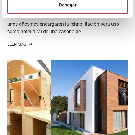
la parte más destacada; sin embargo, en gran medida
Denegar
están obsoletas, con un deficiente estado de
conservación, sin uso y faltas de mantenimiento. Hace
unos años nos encargaron la rehabilitación para uso
como hotel rural de una casona de…
REHABILITACIÓN
LEER MÁS
ENERPHIT
DE
CASONA
DE
INDIANOS
PARA
HOTEL